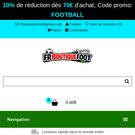
10%
de réduction dès
70€
d'achat, Code promo:
FOOTBALL
frboutiquefoot@gmail.com
Compte
Liste de souhaits (0)
Panier
Commander
0
0.00€
Navigation
Livraison rapide dans le monde entier