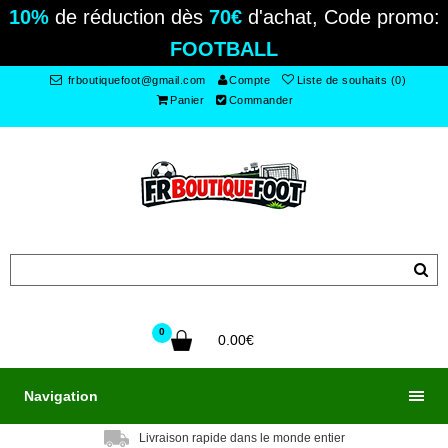
10%
de réduction dès
70€
d'achat, Code promo:
FOOTBALL
frboutiquefoot@gmail.com
Compte
Liste de souhaits (0)
Panier
Commander
0
0.00€
Navigation
Livraison rapide dans le monde entier