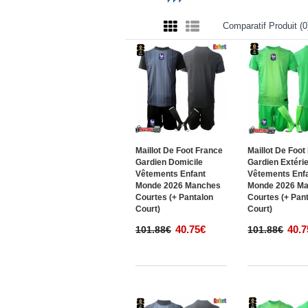
Comparatif Produit (0
Maillot De Foot France
Maillot De Foot
Gardien Domicile
Gardien Extéri
Vêtements Enfant
Vêtements Enf
Monde 2026 Manches
Monde 2026 M
Courtes (+ Pantalon
Courtes (+ Pan
Court)
Court)
40.75€
40.7
101.88€
101.88€