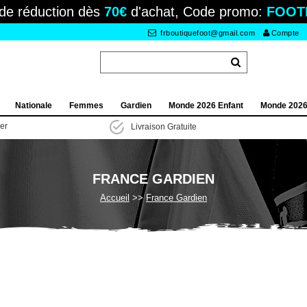
de réduction dès
70€
d'achat, Code promo:
FOOT
frboutiquefoot@gmail.com
Compte
Nationale
Femmes
Gardien
Monde 2026 Enfant
Monde 202
ier
Livraison Gratuite
FRANCE GARDIEN
Accueil
France Gardien