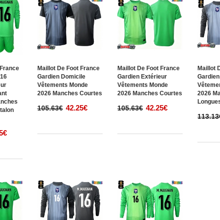
 France
Maillot De Foot France
Maillot De Foot France
Maillot
#16
Gardien Domicile
Gardien Extérieur
Gardien
eur
Vêtements Monde
Vêtements Monde
Vêteme
ant
2026 Manches Courtes
2026 Manches Courtes
2026 M
anches
Longue
42.25€
42.25€
105.63€
105.63€
talon
113.13
5€