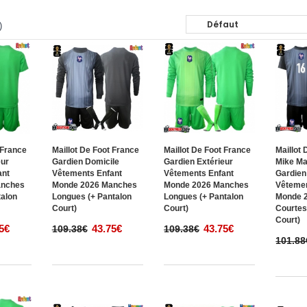
)
 France
Maillot De Foot France
Maillot De Foot France
Maillot
eur
Gardien Domicile
Gardien Extérieur
Mike Ma
ant
Vêtements Enfant
Vêtements Enfant
Gardien
anches
Monde 2026 Manches
Monde 2026 Manches
Vêtemen
talon
Longues (+ Pantalon
Longues (+ Pantalon
Monde 
Court)
Court)
Courtes
Court)
5€
43.75€
43.75€
109.38€
109.38€
101.88