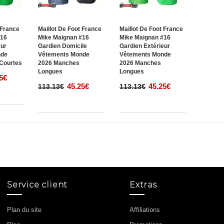
 France
Maillot De Foot France
Maillot De Foot France
#16
Mike Maignan #16
Mike Maignan #16
eur
Gardien Domicile
Gardien Extérieur
nde
Vêtements Monde
Vêtements Monde
Courtes
2026 Manches
2026 Manches
Longues
Longues
5€
45.25€
45.25€
113.13€
113.13€
Service client
Extras
Plan du site
Affiliations