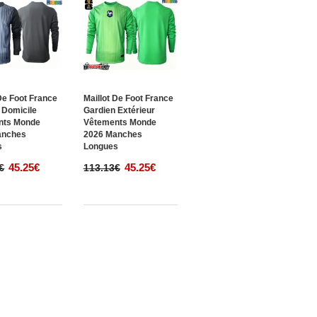
 De Foot France
Maillot De Foot France
 Domicile
Gardien Extérieur
nts Monde
Vêtements Monde
anches
2026 Manches
s
Longues
45.25€
45.25€
€
113.13€