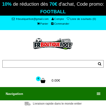
10%
de réduction dès
70€
d'achat, Code promo:
FOOTBALL
frboutiquefoot@gmail.com
Compte
Liste de souhaits (0)
Panier
Commander
0
0.00€
Navigation
Livraison rapide dans le monde entier