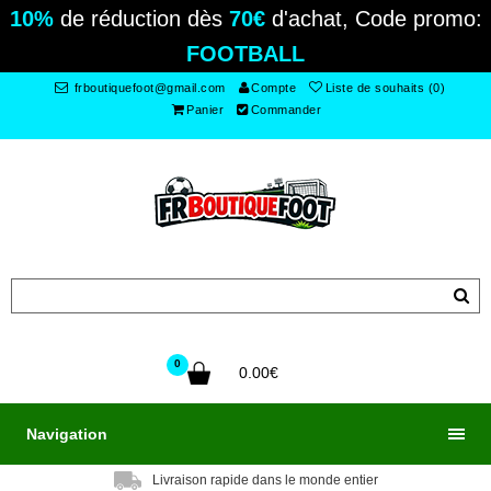
10%
de réduction dès
70€
d'achat, Code promo:
FOOTBALL
frboutiquefoot@gmail.com
Compte
Liste de souhaits (0)
Panier
Commander
0
0.00€
Navigation
Livraison rapide dans le monde entier