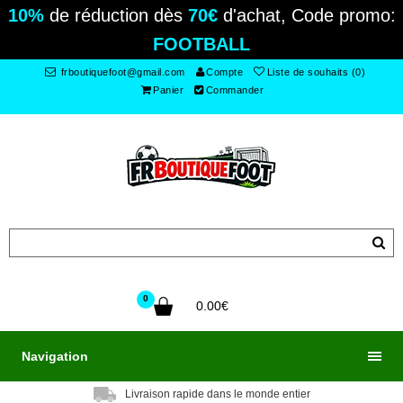
10%
de réduction dès
70€
d'achat, Code promo:
FOOTBALL
frboutiquefoot@gmail.com
Compte
Liste de souhaits (0)
Panier
Commander
0
0.00€
Navigation
Livraison rapide dans le monde entier