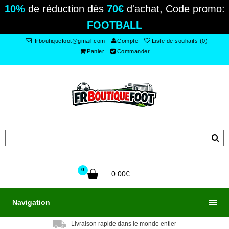
10%
de réduction dès
70€
d'achat, Code promo:
FOOTBALL
frboutiquefoot@gmail.com
Compte
Liste de souhaits (0)
Panier
Commander
0
0.00€
Navigation
Livraison rapide dans le monde entier