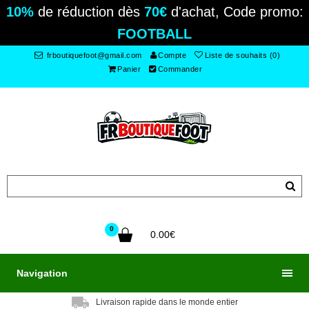
10%
de réduction dès
70€
d'achat, Code promo:
FOOTBALL
frboutiquefoot@gmail.com
Compte
Liste de souhaits (0)
Panier
Commander
0
0.00€
Navigation
Livraison rapide dans le monde entier