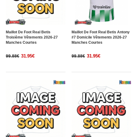
Maillot De Foot Real Betis
Maillot De Foot Real Betis Antony
Troisième Vêtements 2026-27
#7 Domicile Vêtements 2026-27
Manches Courtes
Manches Courtes
31.95€
31.95€
99.88€
99.88€