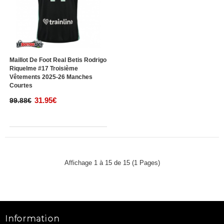
Maillot De Foot Real Betis Rodrigo
Riquelme #17 Troisième
Vêtements 2025-26 Manches
Courtes
31.95€
99.88€
Affichage 1 à 15 de 15 (1 Pages)
Information