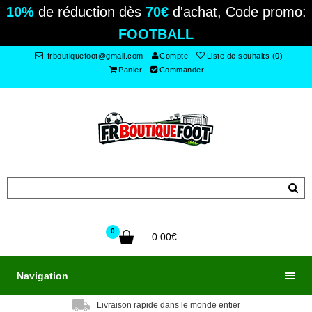
10%
de réduction dès
70€
d'achat, Code promo:
FOOTBALL
frboutiquefoot@gmail.com
Compte
Liste de souhaits (0)
Panier
Commander
0
0.00€
Navigation
Livraison rapide dans le monde entier