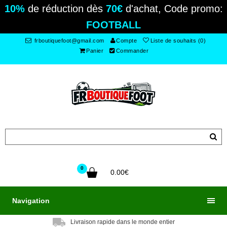
10%
de réduction dès
70€
d'achat, Code promo:
FOOTBALL
frboutiquefoot@gmail.com
Compte
Liste de souhaits (0)
Panier
Commander
0
0.00€
Navigation
Livraison rapide dans le monde entier