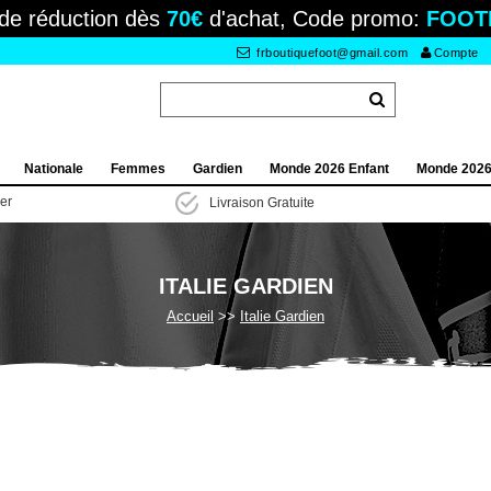
de réduction dès
70€
d'achat, Code promo:
FOOT
frboutiquefoot@gmail.com
Compte
Nationale
Femmes
Gardien
Monde 2026 Enfant
Monde 202
ier
Livraison Gratuite
ITALIE GARDIEN
Accueil
Italie Gardien