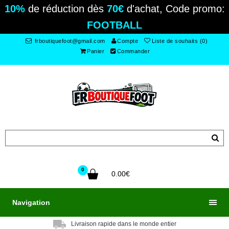
10%
de réduction dès
70€
d'achat, Code promo:
FOOTBALL
frboutiquefoot@gmail.com
Compte
Liste de souhaits (0)
Panier
Commander
0
0.00€
Navigation
Livraison rapide dans le monde entier