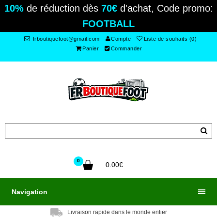
10%
de réduction dès
70€
d'achat, Code promo:
FOOTBALL
frboutiquefoot@gmail.com
Compte
Liste de souhaits (0)
Panier
Commander
0
0.00€
Navigation
Livraison rapide dans le monde entier