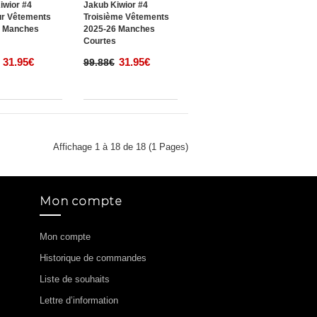
iwior #4
Jakub Kiwior #4
ur Vêtements
Troisième Vêtements
6 Manches
2025-26 Manches
s
Courtes
31.95€
31.95€
99.88€
Affichage 1 à 18 de 18 (1 Pages)
Mon compte
Mon compte
Historique de commandes
Liste de souhaits
Lettre d’information