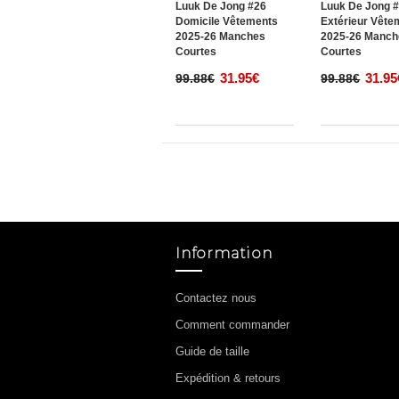
Luuk De Jong #26
Luuk De Jong 
Domicile Vêtements
Extérieur Vête
2025-26 Manches
2025-26 Manch
Courtes
Courtes
31.95€
31.95
99.88€
99.88€
Information
Contactez nous
Comment commander
Guide de taille
Expédition & retours