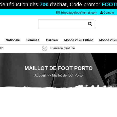
de réduction dès
70€
d'achat, Code promo:
FOOT
frboutiquefoot@gmail.com
Compte
Nationale
Femmes
Gardien
Monde 2026 Enfant
Monde 202
ier
Livraison Gratuite
MAILLOT DE FOOT PORTO
Accueil
Maillot de foot Porto