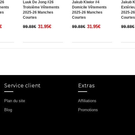
#26
Luuk De Jong #26
Jakub Kiwior #4
Jakub K
ments
Troisième Vêtements
Domicile Vêtements
Extérie
es
2025-26 Manches
2025-26 Manches
2025-2
Courtes
Courtes
Courte
€
31.95€
31.95€
99.88€
99.88€
99.88€
Service client
Extras
Plan du site
Affiliations
Blog
Promotions