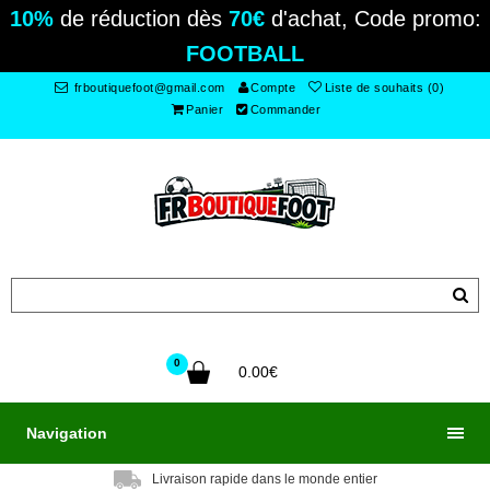
10%
de réduction dès
70€
d'achat, Code promo:
FOOTBALL
frboutiquefoot@gmail.com
Compte
Liste de souhaits (0)
Panier
Commander
0
0.00€
Navigation
Livraison rapide dans le monde entier