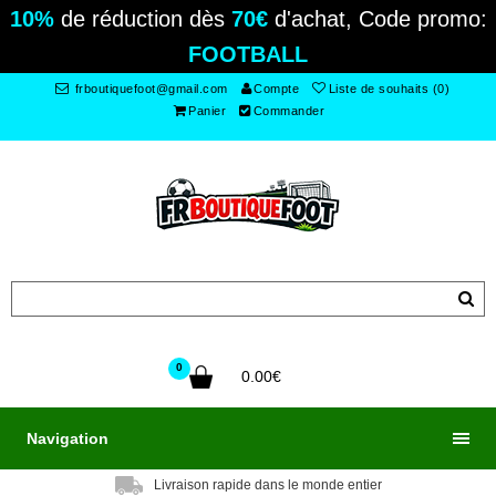
10%
de réduction dès
70€
d'achat, Code promo:
FOOTBALL
frboutiquefoot@gmail.com
Compte
Liste de souhaits (0)
Panier
Commander
0
0.00€
Navigation
Livraison rapide dans le monde entier