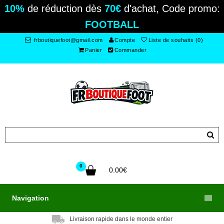
10%
de réduction dès
70€
d'achat, Code promo:
FOOTBALL
frboutiquefoot@gmail.com
Compte
Liste de souhaits (0)
Panier
Commander
0
0.00€
Navigation
Livraison rapide dans le monde entier