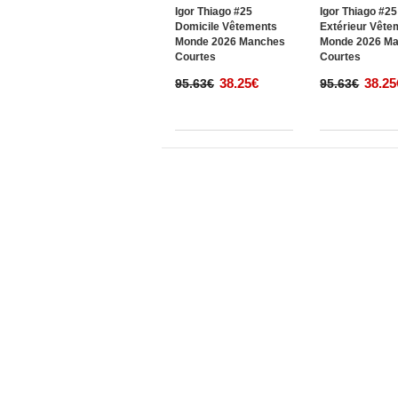
Igor Thiago #25
Igor Thiago #25
Domicile Vêtements
Extérieur Vête
Monde 2026 Manches
Monde 2026 M
Courtes
Courtes
38.25€
38.25
95.63€
95.63€
Information
Contactez nous
Comment commander
Guide de taille
Expédition & retours