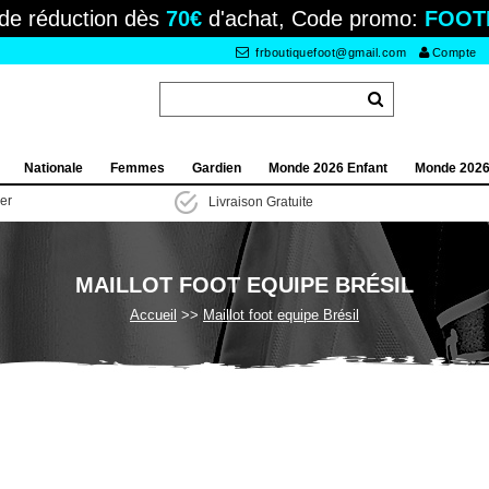
de réduction dès
70€
d'achat, Code promo:
FOOT
frboutiquefoot@gmail.com
Compte
Nationale
Femmes
Gardien
Monde 2026 Enfant
Monde 202
ier
Livraison Gratuite
MAILLOT FOOT EQUIPE BRÉSIL
Accueil
Maillot foot equipe Brésil