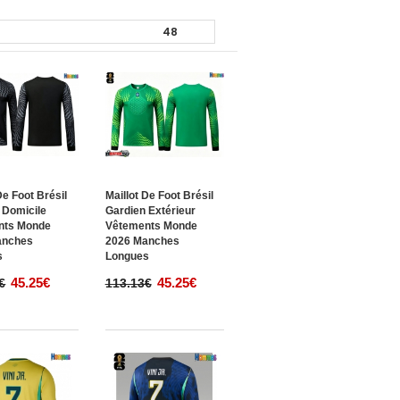
De Foot Brésil
Maillot De Foot Brésil
 Domicile
Gardien Extérieur
nts Monde
Vêtements Monde
anches
2026 Manches
s
Longues
45.25€
45.25€
€
113.13€