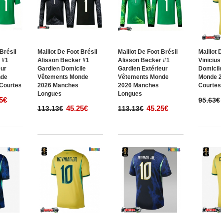
 Brésil
Maillot De Foot Brésil
Maillot De Foot Brésil
Maillot 
 #1
Alisson Becker #1
Alisson Becker #1
Vinicius
eur
Gardien Domicile
Gardien Extérieur
Domicil
nde
Vêtements Monde
Vêtements Monde
Monde 
Courtes
2026 Manches
2026 Manches
Courte
Longues
Longues
5€
95.63€
45.25€
45.25€
113.13€
113.13€