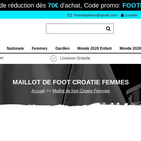
de réduction dès
70€
d'achat, Code promo:
FOOT
frboutiquefoot@gmail.com
Compte
Nationale
Femmes
Gardien
Monde 2026 Enfant
Monde 202
ier
Livraison Gratuite
MAILLOT DE FOOT CROATIE FEMMES
Accueil
Maillot de foot Croatie Femmes