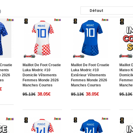
)
 Croatie
Maillot De Foot Croatie
Maillot De Foot Croatie
Maillot 
ments
Luka Modric #10
Luka Modric #10
Mateo K
 2026
Domicile Vêtements
Extérieur Vêtements
Domicil
es
Femmes Monde 2026
Femmes Monde 2026
Femmes
Manches Courtes
Manches Courtes
Manche
€
38.05€
38.05€
95.13€
95.13€
95.13€