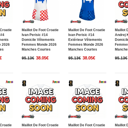
 Croatie
Maillot De Foot Croatie
Maillot De Foot Croatie
Maillot 
 #4
Ivan Perisic #14
Ivan Perisic #14
Andrej 
ments
Domicile Vêtements
Extérieur Vêtements
Domicil
 2026
Femmes Monde 2026
Femmes Monde 2026
Femmes
es
Manches Courtes
Manches Courtes
Manche
€
38.05€
38.05€
95.13€
95.13€
95.13€
 Croatie
Maillot De Foot Croatie
Maillot De Foot Croatie
Maillot 