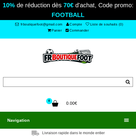
10%
de réduction dès
70€
d'achat, Code promo:
FOOTBALL
frboutiquefoot@gmail.com
Compte
Liste de souhaits (0)
Panier
Commander
0
0.00€
Navigation
Livraison rapide dans le monde entier