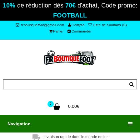
10%
de réduction dès
70€
d'achat, Code promo:
FOOTBALL
frboutiquefoot@gmail.com
Compte
Liste de souhaits (0)
Panier
Commander
0
0.00€
Navigation
Livraison rapide dans le monde entier