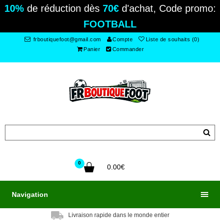
10%
de réduction dès
70€
d'achat, Code promo:
FOOTBALL
frboutiquefoot@gmail.com
Compte
Liste de souhaits (0)
Panier
Commander
0
0.00€
Navigation
Livraison rapide dans le monde entier