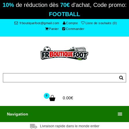
10%
de réduction dès
70€
d'achat, Code promo:
FOOTBALL
frboutiquefoot@gmail.com
Compte
Liste de souhaits (0)
Panier
Commander
0
0.00€
Navigation
Livraison rapide dans le monde entier