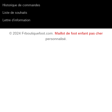
Affiliations
Promotions
Mon compte
Mon compte
Historique de commandes
Liste de souhaits
Lettre d’information
© 2024 Frboutiquefoot.com.
Maillot de foot enfant pas cher
personnalisé.