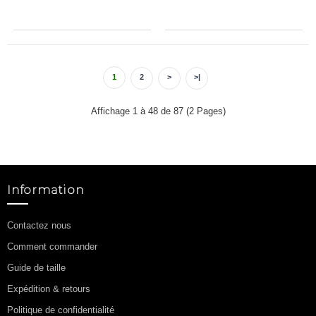
Maillot De Foot Paris Saint-
Maillot De Foot Paris Saint-
Germain Nuno Mendes #25
Germain Nuno Mendes #25
Extérieur Vêtements 2025-26
Troisième Vêtements 2025-26
Manches Courtes
Manches Courtes
31.95€
31.95€
99.88€
99.88€
1
2
>
>|
Affichage 1 à 48 de 87 (2 Pages)