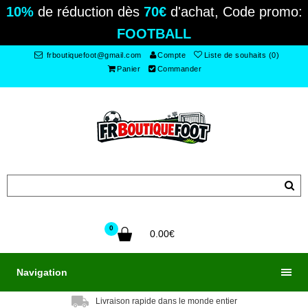
10%
de réduction dès
70€
d'achat, Code promo:
FOOTBALL
frboutiquefoot@gmail.com
Compte
Liste de souhaits (0)
Panier
Commander
0
0.00€
Navigation
Livraison rapide dans le monde entier