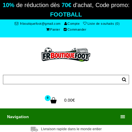
10%
de réduction dès
70€
d'achat, Code promo:
FOOTBALL
frboutiquefoot@gmail.com
Compte
Liste de souhaits (0)
Panier
Commander
0
0.00€
Navigation
Livraison rapide dans le monde entier