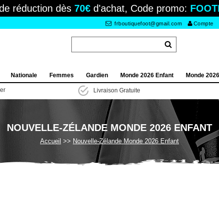
de réduction dès
70€
d'achat, Code promo:
FOOT
frboutiquefoot@gmail.com
Compte
Nationale
Femmes
Gardien
Monde 2026 Enfant
Monde 202
ier
Livraison Gratuite
NOUVELLE-ZÉLANDE MONDE 2026 ENFANT
Accueil
Nouvelle-Zélande Monde 2026 Enfant