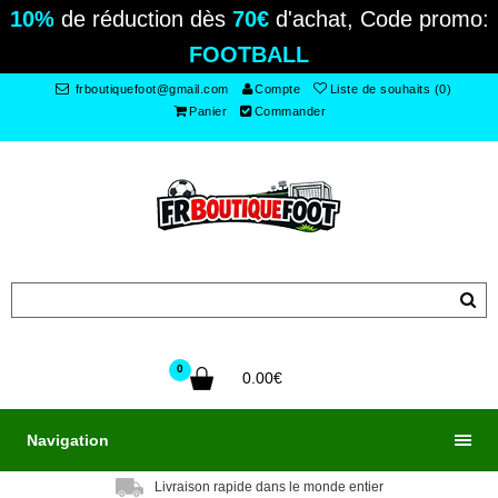
10%
de réduction dès
70€
d'achat, Code promo:
FOOTBALL
frboutiquefoot@gmail.com
Compte
Liste de souhaits (0)
Panier
Commander
0
0.00€
Navigation
Livraison rapide dans le monde entier