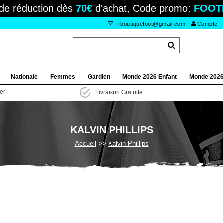
de réduction dès
70€
d'achat, Code promo:
FOOT
frboutiquefoot@gmail.com
Compte
Nationale
Femmes
Gardien
Monde 2026 Enfant
Monde 202
ier
Livraison Gratuite
KALVIN PHILLIPS
Accueil
Kalvin Phillips