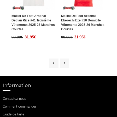
Maillot De Foot Arsenal
Maillot De Foot Arsenal
Mail
Declan Rice #41 Troisième
Eberechi Eze #10 Domicile
Cris
Vêtements 2025-26 Manches
Vêtements 2025-26 Manches
Exté
Courtes
Courtes
Man
31.95€
31.95€
99.88€
99.88€
99.
Information
Contactez nous
Comment commander
Guide de taille