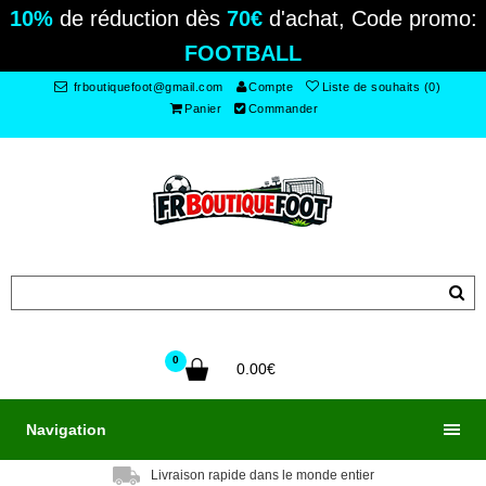
10%
de réduction dès
70€
d'achat, Code promo:
FOOTBALL
frboutiquefoot@gmail.com
Compte
Liste de souhaits (0)
Panier
Commander
0
0.00€
Navigation
Livraison rapide dans le monde entier