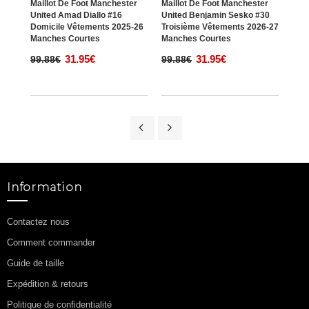
Maillot De Foot Manchester
Maillot De Foot Manchester
Mail
United Amad Diallo #16
United Benjamin Sesko #30
Unit
Domicile Vêtements 2025-26
Troisième Vêtements 2026-27
Exté
Manches Courtes
Manches Courtes
Man
31.95€
31.95€
99.88€
99.88€
99.
Information
Contactez nous
Comment commander
Guide de taille
Expédition & retours
Politique de confidentialité