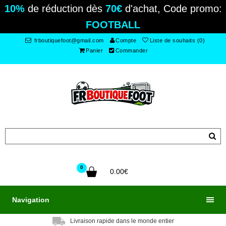
10%
de réduction dès
70€
d'achat, Code promo:
FOOTBALL
frboutiquefoot@gmail.com
Compte
Liste de souhaits (0)
Panier
Commander
0
0.00€
Navigation
Livraison rapide dans le monde entier