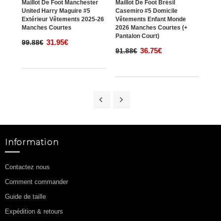
Maillot De Foot Manchester
Maillot De Foot Brésil
Mail
United Harry Maguire #5
Casemiro #5 Domicile
Unit
Extérieur Vêtements 2025-26
Vêtements Enfant Monde
Troi
Manches Courtes
2026 Manches Courtes (+
Man
Pantalon Court)
31.95€
99.88€
99.
36.75€
91.88€
Information
Contactez nous
Comment commander
Guide de taille
Expédition & retours