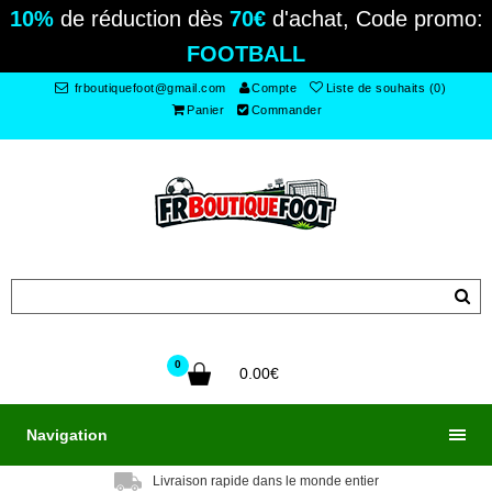
10%
de réduction dès
70€
d'achat, Code promo:
FOOTBALL
frboutiquefoot@gmail.com
Compte
Liste de souhaits (0)
Panier
Commander
0
0.00€
Navigation
Livraison rapide dans le monde entier