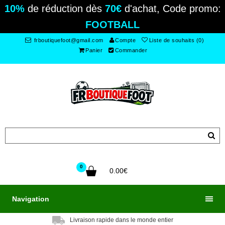
10%
de réduction dès
70€
d'achat, Code promo:
FOOTBALL
frboutiquefoot@gmail.com
Compte
Liste de souhaits (0)
Panier
Commander
0
0.00€
Navigation
Livraison rapide dans le monde entier