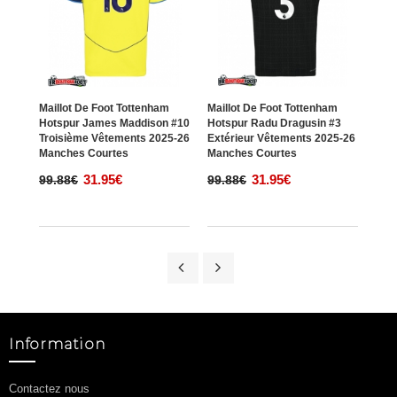
Maillot De Foot Tottenham
Maillot De Foot Tottenham
Mail
Hotspur James Maddison #10
Hotspur Radu Dragusin #3
Hots
Troisième Vêtements 2025-26
Extérieur Vêtements 2025-26
#30 
Manches Courtes
Manches Courtes
202
31.95€
31.95€
99.88€
99.88€
99.
Information
Contactez nous